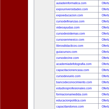
auladeinformatica.com
Ofert
expouniversidades.com
Ofert
expoeducacion.com
Ofert
cursodefinanzas.com
Ofert
videoayudas.com
Ofert
cursodesistemas.com
Ofert
cursosenmexico.com
Ofert
librosdidacticos.com
Ofert
guiacursos.com
Ofert
cursodecine.com
Ofert
academiadefotografia.com
Ofert
capacitacionencasa.com
Ofert
cursodevuelo.com
Ofert
bancodeconocimiento.com
Ofert
estudiosprofesionales.com
Ofert
formacionamedida.com
Ofert
educacionpolitica.com
Ofert
capacitandonos.com
Ofert