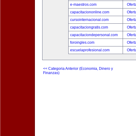
e-maestros.com
Ofert
capacitaciononline.com
Ofert
cursointernacional.com
Ofert
capacitaciongratis.com
Ofert
capacitaciondepersonal.com
Ofert
foroingles.com
Ofert
escuelaprofesional.com
Ofert
<< Categoria Anterior (Economia, Dinero y
Finanzas)