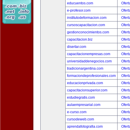
educuentos.com
Ofert
e-profesor.com
Ofert
institutodeformacion.com
Ofert
cursoscapacitacion.com
Ofert
gestionconocimientos.com
Ofert
capacitacion.biz
Ofert
disertar.com
Ofert
capacitacionempresas.com
Ofert
universidaddenegocios.com
Ofert
tradicionargentina.com
Ofert
formaciondeprofesionales.com
Ofert
educacionprivada.com
Ofert
capacitacionsuperior.com
Ofert
estudiegratis.com
Ofert
aulaempresarial.com
Ofert
e-curso.com
Ofert
cursodeweb.com
Ofert
aprendafotografia.com
Ofert