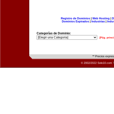
Registro de Dominios
|
Web Hosting
|
D
Dominios Expirados
|
Industrias
|
Indu
Categorías de Dominio:
[Pág. princi
** Precios expre
© 2002/2022 Solo10.com