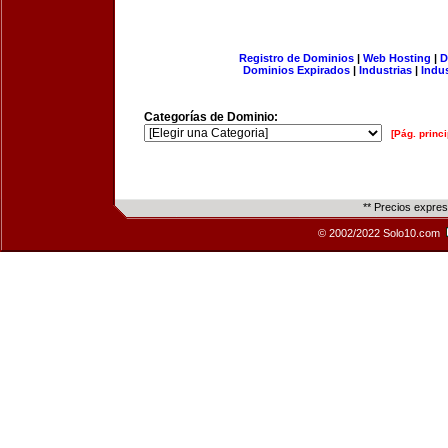
Registro de Dominios
|
Web Hosting
|
D
Dominios Expirados
|
Industrias
|
Indu
Categorías de Dominio:
[Pág. princi
** Precios expre
© 2002/2022 Solo10.com