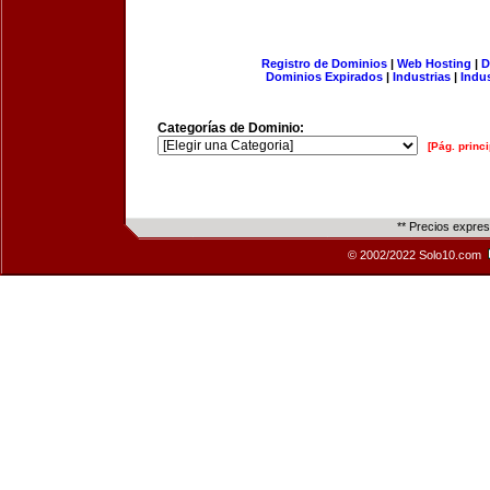
Registro de Dominios
|
Web Hosting
|
D
Dominios Expirados
|
Industrias
|
Indu
Categorías de Dominio:
[Pág. princi
** Precios expre
© 2002/2022 Solo10.com