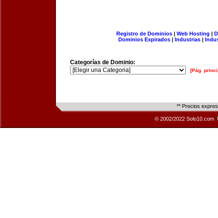
Registro de Dominios
|
Web Hosting
|
D
Dominios Expirados
|
Industrias
|
Indu
Categorías de Dominio:
[Pág. princi
** Precios expre
© 2002/2022 Solo10.com