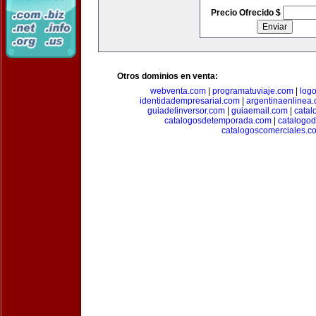
Precio Ofrecido $
Otros dominios en venta:
webventa.com
|
programatuviaje.com
|
log
identidadempresarial.com
|
argentinaenlinea
guiadelinversor.com
|
guiaemail.com
|
catal
catalogosdetemporada.com
|
catalogo
catalogoscomerciales.c