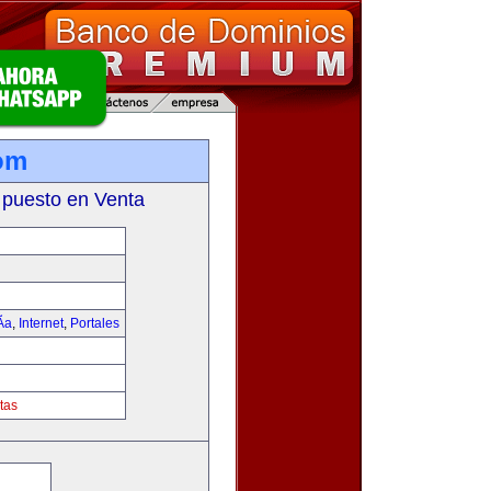
om
 puesto en Venta
­a
,
Internet
,
Portales
tas