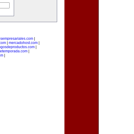
osempresariales.com
|
.com
|
mercadohost.com
|
ogosdeproductos.com
|
detemporada.com
|
om
|