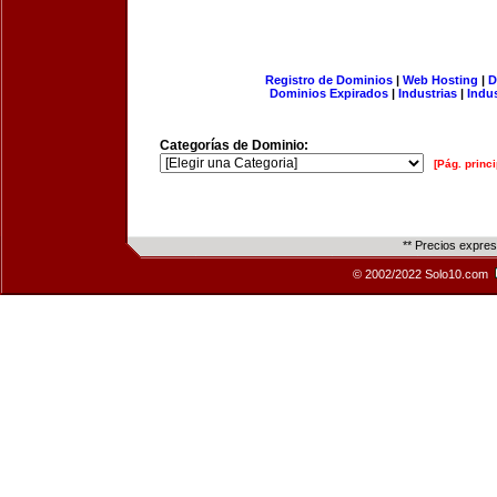
Registro de Dominios
|
Web Hosting
|
D
Dominios Expirados
|
Industrias
|
Indu
Categorías de Dominio:
[Pág. princi
** Precios expre
© 2002/2022 Solo10.com