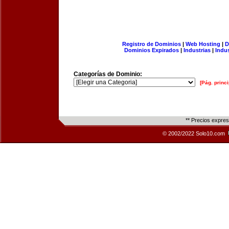
Registro de Dominios
|
Web Hosting
|
D
Dominios Expirados
|
Industrias
|
Indu
Categorías de Dominio:
[Pág. princi
** Precios expre
© 2002/2022 Solo10.com