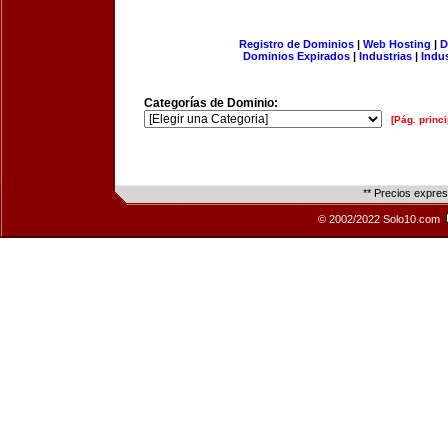
Registro de Dominios
|
Web Hosting
|
D
Dominios Expirados
|
Industrias
|
Indu
Categorías de Dominio:
[Pág. princi
** Precios expre
© 2002/2022 Solo10.com