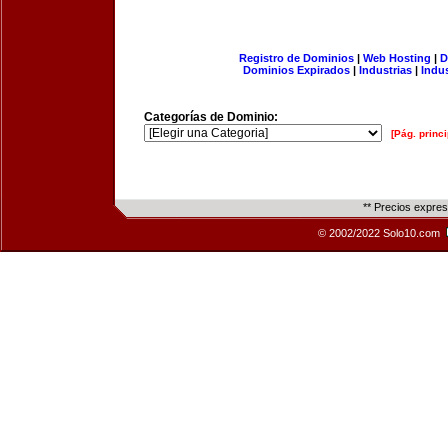
Registro de Dominios
|
Web Hosting
|
D
Dominios Expirados
|
Industrias
|
Indu
Categorías de Dominio:
[Pág. princi
** Precios expre
© 2002/2022 Solo10.com