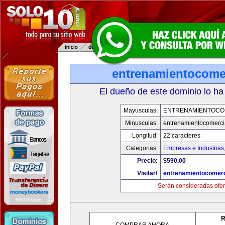
entrenamientocome
El dueño de este dominio lo ha
Mayusculas:
ENTRENAMIENTOCO
Minusculas:
entrenamientocomerci
Longitud:
22 caracteres
Categorias:
Empresas e Industrias
Precio:
$590.00
Visitar!
entrenamientocomerc
Serán consideradas ofer
R