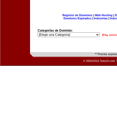
Registro de Dominios
|
Web Hosting
|
D
Dominios Expirados
|
Industrias
|
Indu
Categorías de Dominio:
[Pág. princi
** Precios expre
© 2002/2022 Solo10.com