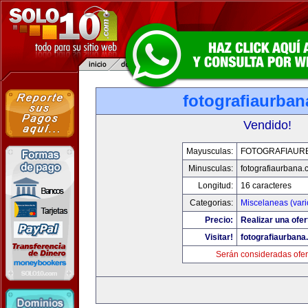
fotografiaurba
Vendido!
Mayusculas:
FOTOGRAFIAUR
Minusculas:
fotografiaurbana
Longitud:
16 caracteres
Categorias:
Miscelaneas (vari
Precio:
Realizar una ofer
Visitar!
fotografiaurbana
Serán consideradas ofer