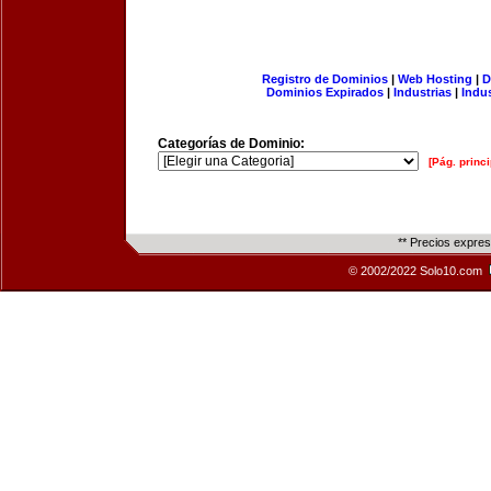
Registro de Dominios
|
Web Hosting
|
D
Dominios Expirados
|
Industrias
|
Indu
Categorías de Dominio:
[Pág. princi
** Precios expre
© 2002/2022 Solo10.com