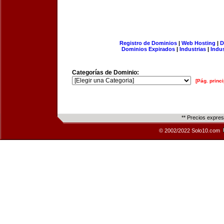
Registro de Dominios
|
Web Hosting
|
D
Dominios Expirados
|
Industrias
|
Indu
Categorías de Dominio:
[Pág. princi
** Precios expre
© 2002/2022 Solo10.com