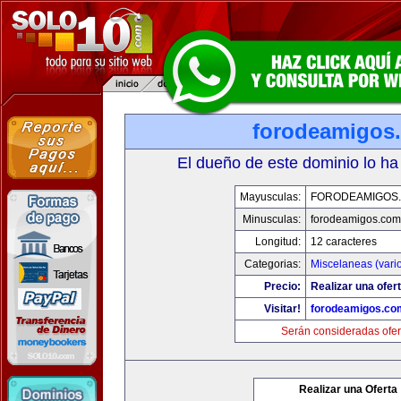
forodeamigos
El dueño de este dominio lo ha
Mayusculas:
FORODEAMIGOS
Minusculas:
forodeamigos.com
Longitud:
12 caracteres
Categorias:
Miscelaneas (vari
Precio:
Realizar una ofert
Visitar!
forodeamigos.co
Serán consideradas ofer
Realizar una Oferta