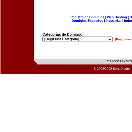
Registro de Dominios
|
Web Hosting
|
D
Dominios Expirados
|
Industrias
|
Indu
Categorías de Dominio:
[Pág. princi
** Precios expre
© 2002/2022 Solo10.com