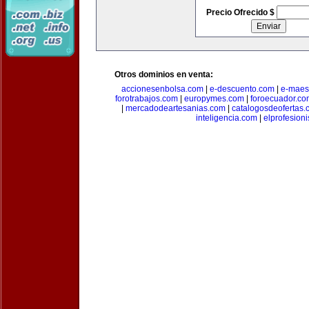
Precio Ofrecido $
Otros dominios en venta:
accionesenbolsa.com
|
e-descuento.com
|
e-maes
forotrabajos.com
|
europymes.com
|
foroecuador.co
|
mercadodeartesanias.com
|
catalogosdeofertas
inteligencia.com
|
elprofesion