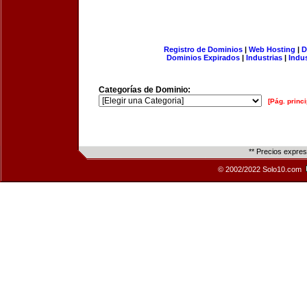
Registro de Dominios
|
Web Hosting
|
D
Dominios Expirados
|
Industrias
|
Indu
Categorías de Dominio:
[Pág. princi
** Precios expre
© 2002/2022 Solo10.com