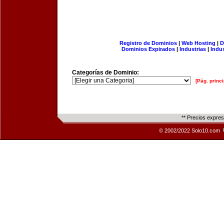
Registro de Dominios
|
Web Hosting
|
D
Dominios Expirados
|
Industrias
|
Indu
Categorías de Dominio:
[Pág. princi
** Precios expre
© 2002/2022 Solo10.com