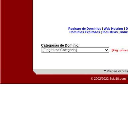
Registro de Dominios
|
Web Hosting
|
D
Dominios Expirados
|
Industrias
|
Indu
Categorías de Dominio:
[Pág. princi
** Precios expre
© 2002/2022 Solo10.com