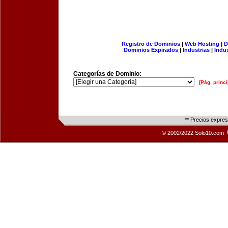
Registro de Dominios
|
Web Hosting
|
D
Dominios Expirados
|
Industrias
|
Indu
Categorías de Dominio:
[Pág. princi
** Precios expre
© 2002/2022 Solo10.com