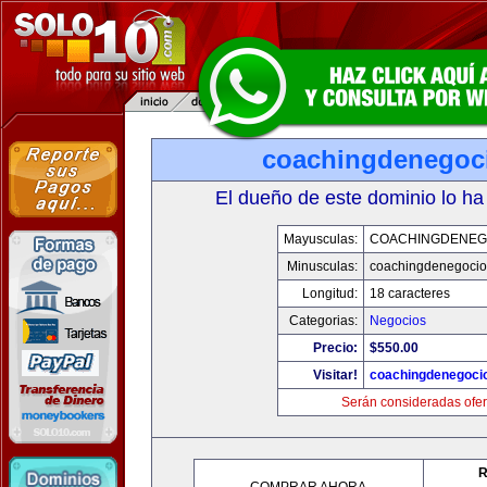
coachingdenegoc
El dueño de este dominio lo ha
Mayusculas:
COACHINGDENEG
Minusculas:
coachingdenegoci
Longitud:
18 caracteres
Categorias:
Negocios
Precio:
$550.00
Visitar!
coachingdenegoci
Serán consideradas ofer
R