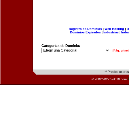
Registro de Dominios
|
Web Hosting
|
D
Dominios Expirados
|
Industrias
|
Indu
Categorías de Dominio:
[Pág. princi
** Precios expre
© 2002/2022 Solo10.com