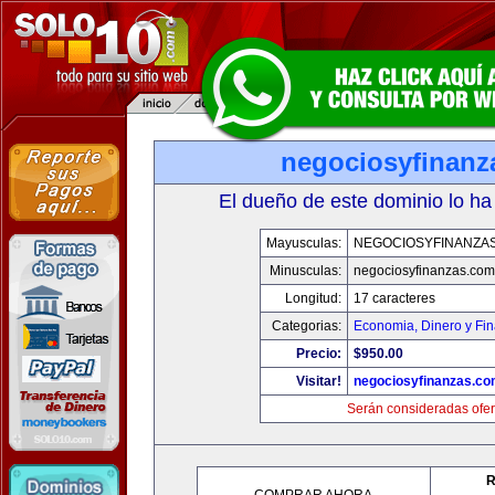
negociosyfinanz
El dueño de este dominio lo ha
Mayusculas:
NEGOCIOSYFINANZA
Minusculas:
negociosyfinanzas.com
Longitud:
17 caracteres
Categorias:
Economia, Dinero y Fi
Precio:
$950.00
Visitar!
negociosyfinanzas.c
Serán consideradas ofer
R