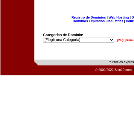
Registro de Dominios
|
Web Hosting
|
D
Dominios Expirados
|
Industrias
|
Indu
Categorías de Dominio:
[Pág. princi
** Precios expre
© 2002/2022 Solo10.com