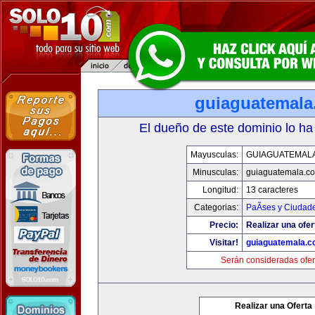
guiaguatemal
El dueño de este dominio lo ha
Mayusculas:
GUIAGUATEMAL
Minusculas:
guiaguatemala.c
Longitud:
13 caracteres
Categorias:
PaÃ­ses y Ciudad
Precio:
Realizar una ofer
Visitar!
guiaguatemala.
Serán consideradas ofer
Realizar una Oferta