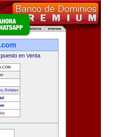
a.com
 puesto en Venta
A.COM
om
es
,
Portales
ta!
com
tas