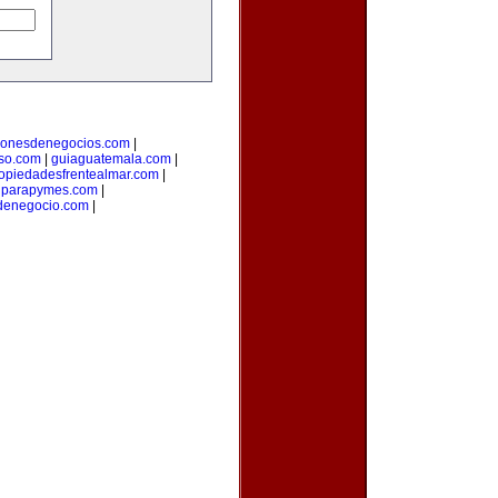
cionesdenegocios.com
|
oso.com
|
guiaguatemala.com
|
opiedadesfrentealmar.com
|
onparapymes.com
|
denegocio.com
|