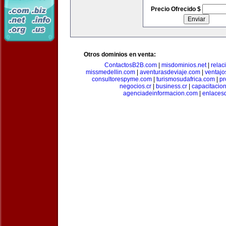
Precio Ofrecido $
Otros dominios en venta:
ContactosB2B.com
|
misdominios.net
|
rela
missmedellin.com
|
aventurasdeviaje.com
|
ventaj
consultorespyme.com
|
turismosudafrica.com
|
pr
negocios.cr
|
business.cr
|
capacitaci
agenciadeinformacion.com
|
enlaces