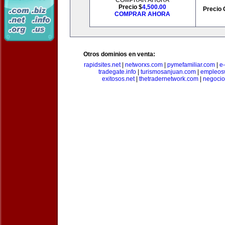
COMPRAR AHORA
Precio $
4,500.00
Precio 
COMPRAR AHORA
Otros dominios en venta:
rapidsites.net
|
networxs.com
|
pymefamiliar.com
|
e
tradegate.info
|
turismosanjuan.com
|
empleos
exitosos.net
|
thetradernetwork.com
|
negocio