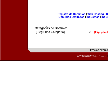
Registro de Dominios
|
Web Hosting
|
D
Dominios Expirados
|
Industrias
|
Indu
Categorías de Dominio:
[Pág. princi
** Precios expre
© 2002/2022 Solo10.com