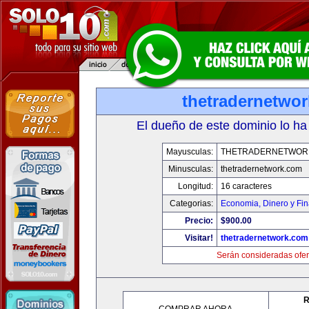
thetradernetwo
El dueño de este dominio lo ha
Mayusculas:
THETRADERNETWOR
Minusculas:
thetradernetwork.com
Longitud:
16 caracteres
Categorias:
Economia, Dinero y Fi
Precio:
$900.00
Visitar!
thetradernetwork.com
Serán consideradas ofer
R