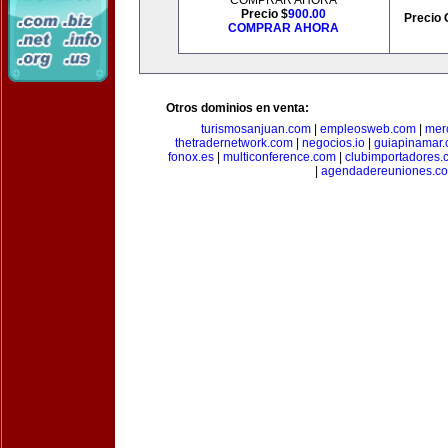
COMPRAR AHORA
Precio $
900.00
Precio 
COMPRAR AHORA
Otros dominios en venta:
turismosanjuan.com
|
empleosweb.com
|
mer
thetradernetwork.com
|
negocios.io
|
guiapinamar
fonox.es
|
multiconference.com
|
clubimportadores.
|
agendadereuniones.c