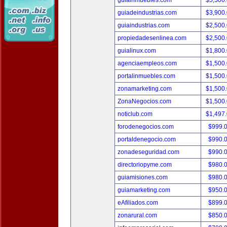
guiainmuebles.com
$5,500
guiadeindustrias.com
$3,900
guiaindustrias.com
$2,500
propiedadesenlinea.com
$2,500
guialinux.com
$1,800
agenciaempleos.com
$1,500
portalinmuebles.com
$1,500
zonamarketing.com
$1,500
ZonaNegocios.com
$1,500
noticlub.com
$1,497
forodenegocios.com
$999.
portaldenegocio.com
$990.
zonadeseguridad.com
$990.
directoriopyme.com
$980.
guiamisiones.com
$980.
guiamarketing.com
$950.
eAfiliados.com
$899.
zonarural.com
$850.