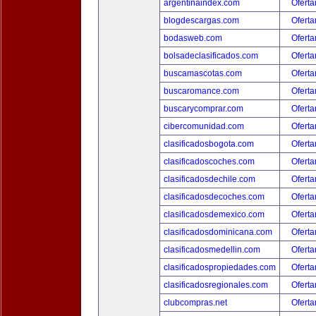
argentinaindex.com
Oferta
blogdescargas.com
Oferta
bodasweb.com
Oferta
bolsadeclasificados.com
Oferta
buscamascotas.com
Oferta
buscaromance.com
Oferta
buscarycomprar.com
Oferta
cibercomunidad.com
Oferta
clasificadosbogota.com
Oferta
clasificadoscoches.com
Oferta
clasificadosdechile.com
Oferta
clasificadosdecoches.com
Oferta
clasificadosdemexico.com
Oferta
clasificadosdominicana.com
Oferta
clasificadosmedellin.com
Oferta
clasificadospropiedades.com
Oferta
clasificadosregionales.com
Oferta
clubcompras.net
Oferta